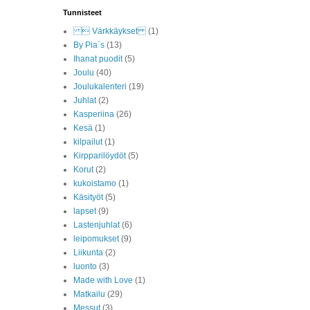
Tunnisteet
 Värkkäykset
(1)
By Pia`s
(13)
Ihanat puodit
(5)
Joulu
(40)
Joulukalenteri
(19)
Juhlat
(2)
Kasperiina
(26)
Kesä
(1)
kilpailut
(1)
Kirpparilöydöt
(5)
Korut
(2)
kukoistamo
(1)
Käsityöt
(5)
lapset
(9)
Lastenjuhlat
(6)
leipomukset
(9)
Liikunta
(2)
luonto
(3)
Made with Love
(1)
Matkailu
(29)
Messut
(3)