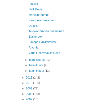
Pinkkiä
Neiti Kevät
Markkinahumua
Kaappikaunokainen
Details
Talowanhuksen pääsiäinen
Easter box
Simppeli kukkakoriste
Arvonta!
Väriä lumipyryn keskelle
►
maaliskuuta
(13)
►
helmikuuta
(9)
►
tammikuuta
(11)
►
2011
(142)
►
2010
(105)
►
2009
(78)
►
2008
(143)
►
2007
(16)