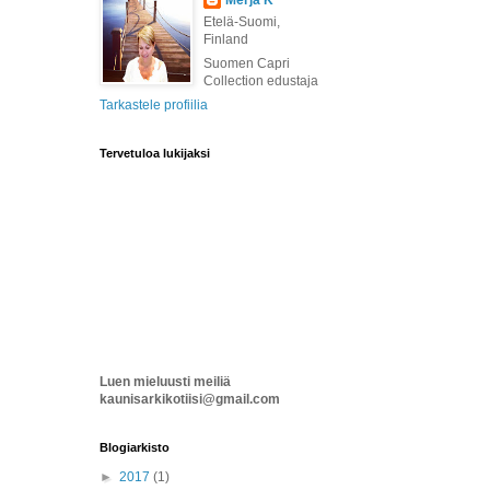
Merja K
Etelä-Suomi,
Finland
Suomen Capri
Collection edustaja
Tarkastele profiilia
Tervetuloa lukijaksi
Luen mieluusti meiliä
kaunisarkikotiisi@gmail.com
Blogiarkisto
►
2017
(1)