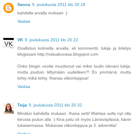
Sanna
9. joulukuuta 2011 klo 20.18
kahdella arvalla mukaan :)
Vastaa
VK
9. joulukuuta 2011 klo 20.22
Osallistun kolmella arvalla, eli kommentti, lukija ja linkitys
blogissani http://valuakuvasa.blogspot.com
Onko blogin osoite muuttunut vai miksi luulin olevani lukija,
mutta jouduin liittymään uudelleen?! En ymmärrä, mutta
tehty mikä tehty. Ihanaa viikonloppua!
Vastaa
Teija
9. joulukuuta 2011 klo 20.32
Minäkin kahdella mukaan. Ihana setti! Mahtaa sulla nyt olla
kiirusta joulun alla :) Kiva juttu oli myös Länsiväylässä, kävin
lukaisemassa. Mukavaa viikonloppua ja 3. adventtia!
Vastaa