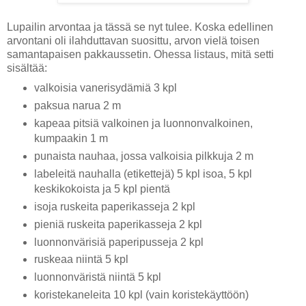
Lupailin arvontaa ja tässä se nyt tulee. Koska edellinen
arvontani oli ilahduttavan suosittu, arvon vielä toisen
samantapaisen pakkaussetin. Ohessa listaus, mitä setti
sisältää:
valkoisia vanerisydämiä 3 kpl
paksua narua 2 m
kapeaa pitsiä valkoinen ja luonnonvalkoinen,
kumpaakin 1 m
punaista nauhaa, jossa valkoisia pilkkuja 2 m
labeleitä nauhalla (etikettejä) 5 kpl isoa, 5 kpl
keskikokoista ja 5 kpl pientä
isoja ruskeita paperikasseja 2 kpl
pieniä ruskeita paperikasseja 2 kpl
luonnonvärisiä paperipusseja 2 kpl
ruskeaa niintä 5 kpl
luonnonväristä niintä 5 kpl
koristekaneleita 10 kpl (vain koristekäyttöön)