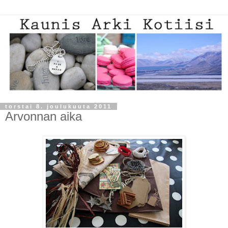
torstai 8. joulukuuta 2011
Arvonnan aika