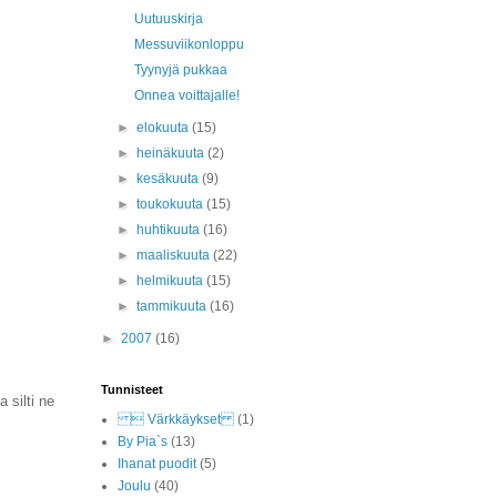
Uutuuskirja
Messuviikonloppu
Tyynyjä pukkaa
Onnea voittajalle!
►
elokuuta
(15)
►
heinäkuuta
(2)
►
kesäkuuta
(9)
►
toukokuuta
(15)
►
huhtikuuta
(16)
►
maaliskuuta
(22)
►
helmikuuta
(15)
►
tammikuuta
(16)
►
2007
(16)
Tunnisteet
 silti ne
 Värkkäykset
(1)
By Pia`s
(13)
Ihanat puodit
(5)
Joulu
(40)