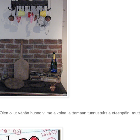
Olen ollut vähän huono viime aikoina laittamaan tunnustuksia eteenpäin, mutta