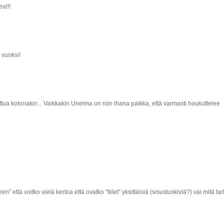
a!!!
 vuoksi!
ttua kotonakin... Vaikkakin Unelma on niin ihana paikka, että varmasti houkuttelee
" että voitko vielä kertoa että ovatko "tiilet" yksittäisiä (sisustuskiviä?) vai mitä tark