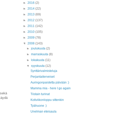
►
2016
(2)
►
2014
(22)
►
2013
(69)
►
2012
(137)
►
2011
(142)
►
2010
(105)
►
2009
(78)
▼
2008
(143)
►
joulukuuta
(2)
►
marraskuuta
(8)
►
lokakuuta
(11)
▼
syyskuuta
(12)
Synttärivalmisteluja
Perjantaiterveiset
Auringonpaistetta päivään :)
Mamma mia - here I go again
 sekä
Tiistain turinat
käydä
Kotiviikonloppu sittenkin
Tyähuone :)
Unelman eteisaula