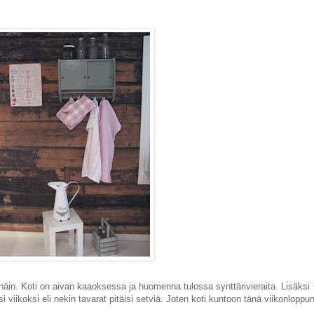
ä näin. Koti on aivan kaaoksessa ja huomenna tulossa synttärivieraita. Lisäksi
 viikoksi eli nekin tavarat pitäisi setviä. Joten koti kuntoon tänä viikonloppun