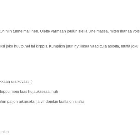
:-) On niin tunnelmallinen. Olette varmaan joulun siellä Unelmassa, miten ihanaa vois
i joko huuto.net tai kirppis. Kumpikin juuri nyt liikaa vaadittuja asioita, mutta joku
kään siis kovasti :)
konloppu meni taas hujauksessa, huh
atiin paljon aikaiseksi ja vihdoinkin täällä on siistiä
aankin