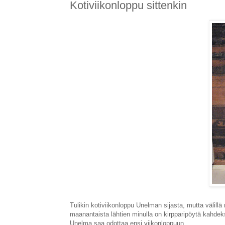
Kotiviikonloppu sittenkin
Tulikin kotiviikonloppu Unelman sijasta, mutta välill
maanantaista lähtien minulla on kirpparipöytä kahdeksi
Unelma saa odottaa ensi viikonloppuun.