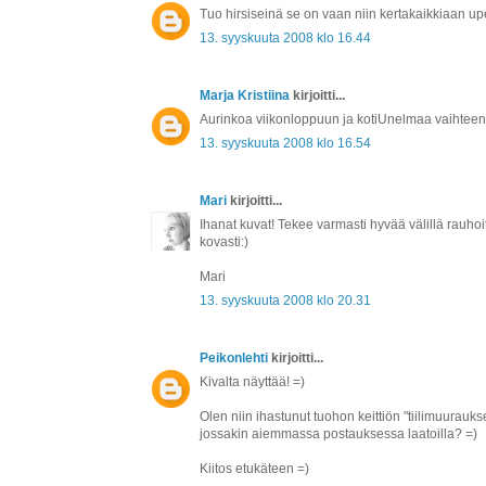
Tuo hirsiseinä se on vaan niin kertakaikkiaan upe
13. syyskuuta 2008 klo 16.44
Marja Kristiina
kirjoitti...
Aurinkoa viikonloppuun ja kotiUnelmaa vaihteen
13. syyskuuta 2008 klo 16.54
Mari
kirjoitti...
Ihanat kuvat! Tekee varmasti hyvää välillä rauhoi
kovasti:)
Mari
13. syyskuuta 2008 klo 20.31
Peikonlehti
kirjoitti...
Kivalta näyttää! =)
Olen niin ihastunut tuohon keittiön "tiilimuuraukseen
jossakin aiemmassa postauksessa laatoilla? =)
Kiitos etukäteen =)