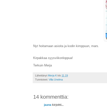
Nyt hoitamaan asioita ja kodin kimppuun, mars.
Kirpakkaa syysviikonloppua!
Terkuin Merja
Lähettänyt
Merja K
klo
11.19
Tunnisteet:
Villa Unelma
14 kommenttia:
jaana
kirjoitti...