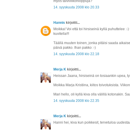
myös talviviikonloppuja?
14. syyskuuta 2008 klo 20.33
Hannis
kirjoitti...
Moikka! Voi että toi hirsiseinä kyllä puhuttelee 
kuvitella!!!
Täällä muuten toinen, jonka pitäisi saada aikaiseks
päivä pakko. Ihan pakko :-)
14. syyskuuta 2008 klo 22.18
Merja K
kirjoitti...
Heissan Jaana, hirsiseinä on tosiaankin upea, tyk
Moikka Marja Kristiina, kiitos toivotuksista. Vii
Mari hello, oli kyllä kiva olla välillä kotonakin. Sa
14. syyskuuta 2008 klo 22.35
Merja K
kirjoitti...
Hanni hei, kiva kun poikkesit, tervetuloa uudest