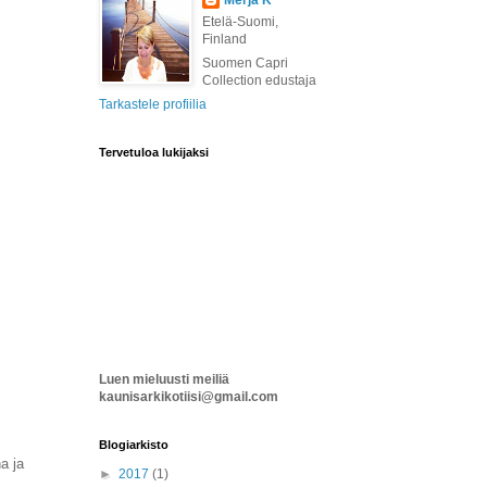
Merja K
Etelä-Suomi,
Finland
Suomen Capri
Collection edustaja
Tarkastele profiilia
Tervetuloa lukijaksi
Luen mieluusti meiliä
kaunisarkikotiisi@gmail.com
Blogiarkisto
a ja
►
2017
(1)