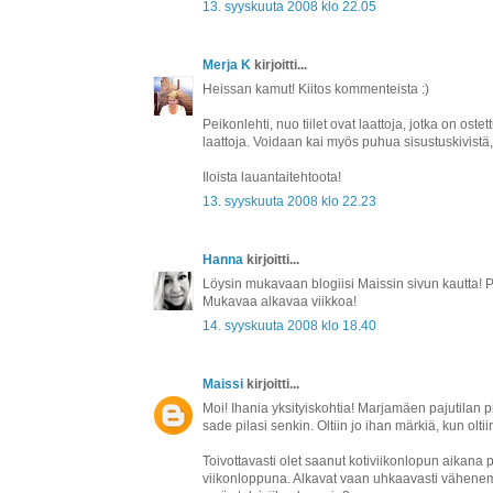
13. syyskuuta 2008 klo 22.05
Merja K
kirjoitti...
Heissan kamut! Kiitos kommenteista :)
Peikonlehti, nuo tiilet ovat laattoja, jotka on oste
laattoja. Voidaan kai myös puhua sisustuskivistä
Iloista lauantaitehtoota!
13. syyskuuta 2008 klo 22.23
Hanna
kirjoitti...
Löysin mukavaan blogiisi Maissin sivun kautta! P
Mukavaa alkavaa viikkoa!
14. syyskuuta 2008 klo 18.40
Maissi
kirjoitti...
Moi! Ihania yksityiskohtia! Marjamäen pajutilan p
sade pilasi senkin. Oltiin jo ihan märkiä, kun oltii
Toivottavasti olet saanut kotiviikonlopun aikana 
viikonloppuna. Alkavat vaan uhkaavasti vähenemää