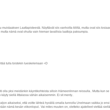
ttu muistaaksen Laattapisteestä. Näyttävät siis vanhoilta tiililtä, mutta ovat siis tosiaa
, mutta nämä ovat ohuita vain hieman tavallisia laattoja paksumpia.
itää tulla toistekin lueskelemaan =D
iti olla yksi meidänkin käyntikohteista silloin Hämeenlinnan reissulla.. Mutta kun se
n käyty siellä Iittalassa vähän aikaisemmin. Ei sit menty..
paljon aikaiseksi, että voitte lähteä hyvällä omalla tunnolla Unelmaan vaikka jo ensi
n nämä kesän viikonloput.. Vai mites muuten on, oletteko ajatelleet viettää siell